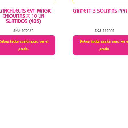
LANCHUELAS EVA MAGIC
CARPETA 3 SOLAPAS PPR
CHIQUITAS X 10 UN
SURTIDOS (403)
SKU:
107065
SKU:
115001
Debes iniciar sesión para ver el
Debes iniciar sesión para ver e
precio.
precio.