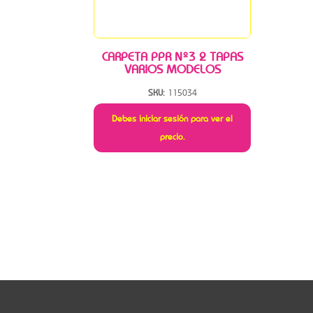
CARPETA PPR Nº3 2 TAPAS
VARIOS MODELOS
SKU:
115034
Debes iniciar sesión para ver el
precio.