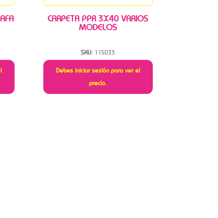
 AFA
CARPETA PPR 3X40 VARIOS
MODELOS
SKU:
115033
l
Debes iniciar sesión para ver el
precio.