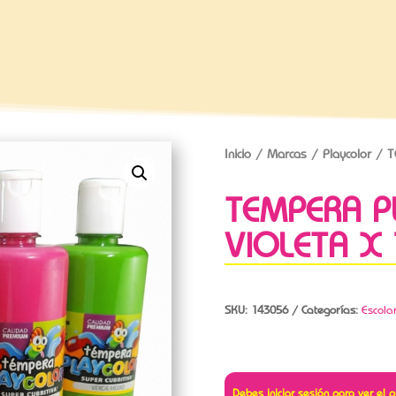
Inicio
/
Marcas
/
Playcolor
/ T
TEMPERA P
VIOLETA X
SKU:
143056
Categorías:
Escola
Debes iniciar sesión para ver el p