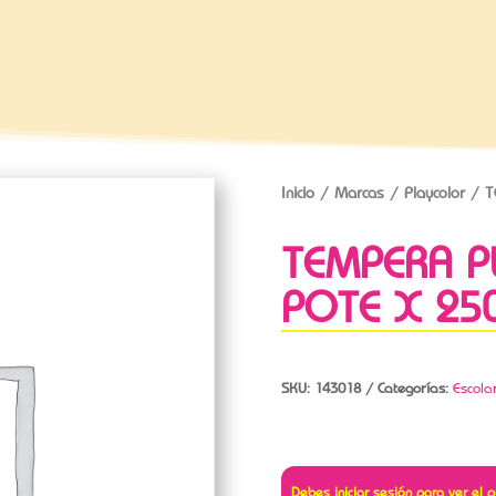
Inicio
/
Marcas
/
Playcolor
/ T
TEMPERA P
POTE X 25
SKU:
143018
Categorías:
Escola
Debes iniciar sesión para ver el p