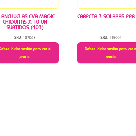
LANCHUELAS EVA MAGIC
CARPETA 3 SOLAPAS PPR
CHIQUITAS X 10 UN
SURTIDOS (403)
SKU:
107065
SKU:
115001
Debes iniciar sesión para ver el
Debes iniciar sesión para ver e
precio.
precio.