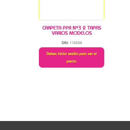
CARPETA PPR Nº3 2 TAPAS
VARIOS MODELOS
SKU:
115034
Debes iniciar sesión para ver el
precio.