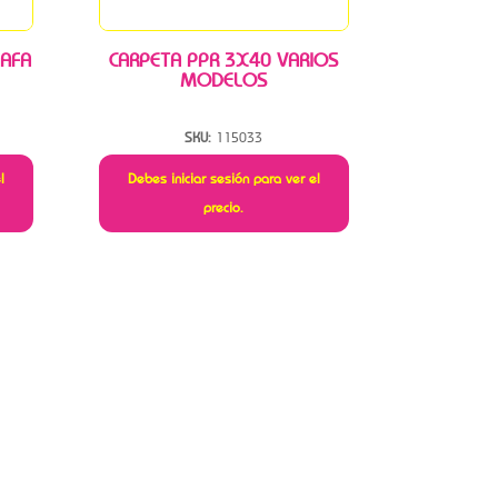
 AFA
CARPETA PPR 3X40 VARIOS
MODELOS
SKU:
115033
l
Debes iniciar sesión para ver el
precio.