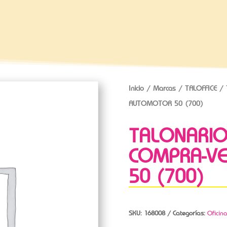
Inicio
/
Marcas
/
TALOFFICE
/ 
AUTOMOTOR 50 (700)
TALONARIO
COMPRA-V
50 (700)
SKU:
168008
Categorías:
Oficin