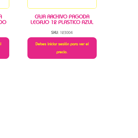
A
CAJA ARCHIVO PAGODA
IDO
LEGAJO 12 PLASTICO AZUL
SKU:
123004
l
Debes iniciar sesión para ver el
precio.