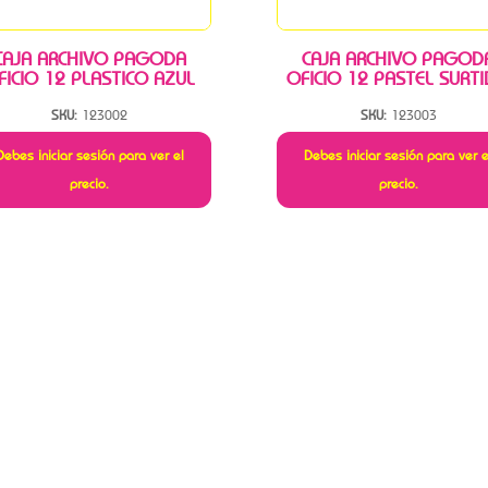
CAJA ARCHIVO PAGODA
CAJA ARCHIVO PAGOD
FICIO 12 PLASTICO AZUL
OFICIO 12 PASTEL SURT
SKU:
123002
SKU:
123003
Debes iniciar sesión para ver el
Debes iniciar sesión para ver e
precio.
precio.