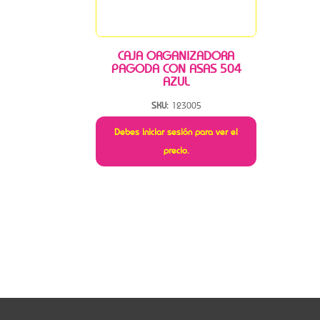
CAJA ORGANIZADORA
PAGODA CON ASAS 504
AZUL
SKU:
123005
Debes iniciar sesión para ver el
precio.