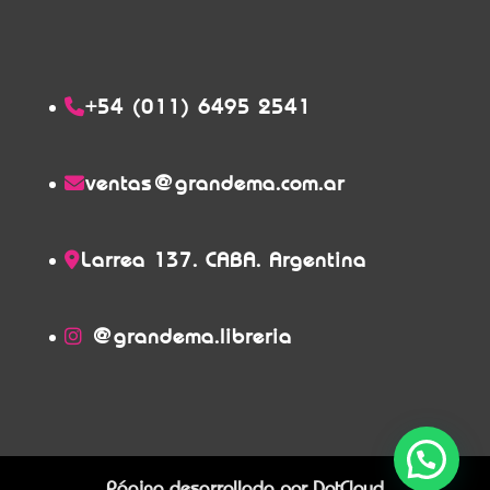
+54 (011) 6495 2541
ventas@grandema.com.ar
Larrea 137. CABA. Argentina
@grandema.libreria
Página desarrollada por
DotCloud