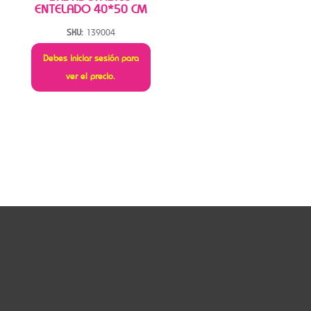
ENTELADO 40*50 CM
SKU:
139004
Debes iniciar sesión para
ver el precio.