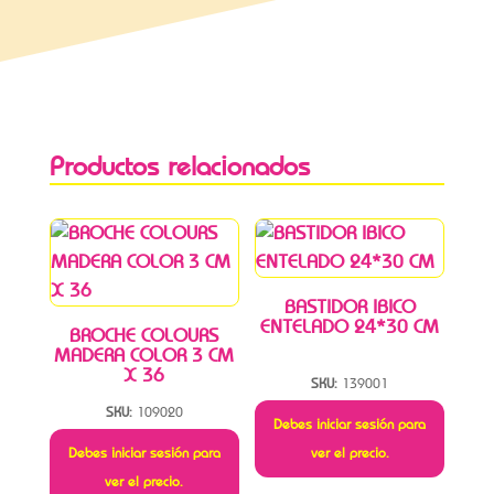
Productos relacionados
BASTIDOR IBICO
ENTELADO 24*30 CM
BROCHE COLOURS
MADERA COLOR 3 CM
X 36
SKU:
139001
SKU:
109020
Debes iniciar sesión para
Debes iniciar sesión para
ver el precio.
ver el precio.