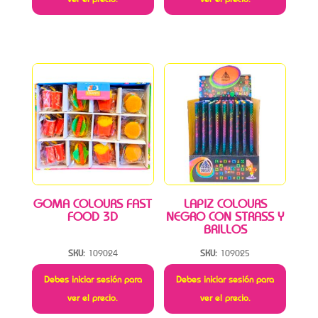
GOMA COLOURS FAST
LAPIZ COLOURS
FOOD 3D
NEGRO CON STRASS Y
BRILLOS
SKU:
109024
SKU:
109025
Debes iniciar sesión para
Debes iniciar sesión para
ver el precio.
ver el precio.