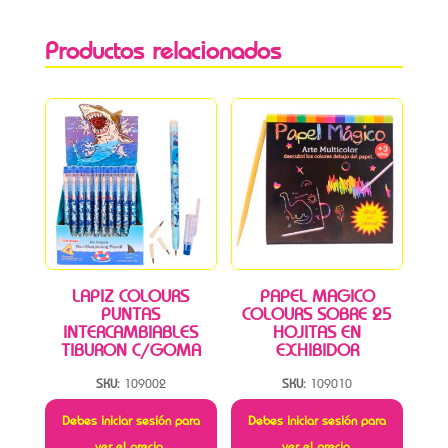
Productos relacionados
LAPIZ COLOURS
PAPEL MAGICO
PUNTAS
COLOURS SOBRE 25
INTERCAMBIABLES
HOJITAS EN
TIBURON C/GOMA
EXHIBIDOR
SKU:
109002
SKU:
109010
Debes iniciar sesión para
Debes iniciar sesión para
ver el precio.
ver el precio.