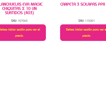
LANCHUELAS EVA MAGIC
CARPETA 3 SOLAPAS PPR
CHIQUITAS X 10 UN
SURTIDOS (403)
SKU:
107065
SKU:
115001
Debes iniciar sesión para ver el
Debes iniciar sesión para ver e
precio.
precio.