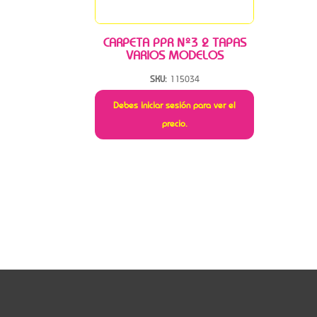
CARPETA PPR Nº3 2 TAPAS
VARIOS MODELOS
SKU:
115034
Debes iniciar sesión para ver el
precio.