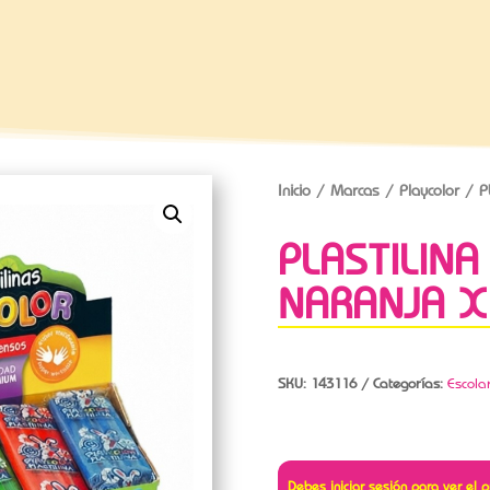
Inicio
/
Marcas
/
Playcolor
/ P
PLASTILIN
NARANJA X
SKU:
143116
Categorías:
Escola
Debes iniciar sesión para ver el p