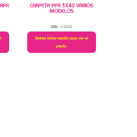
 AFA
CARPETA PPR 3X40 VARIOS
MODELOS
SKU:
115033
l
Debes iniciar sesión para ver el
precio.