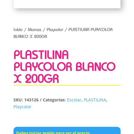
Inicio
/
Marcas
/
Playcolor
/ PLASTILINA PLAYCOLOR
BLANCO X 200GR
PLASTILINA
PLAYCOLOR BLANCO
X 200GR
SKU:
143126
Categorías:
Escolar
,
PLASTILINA
,
Playcolor
Debes iniciar sesión para ver el precio.