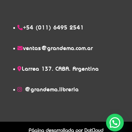
+54 (011) 6495 2541
ventas@grandema.com.ar
Larrea 137. CABA. Argentina
@grandema.libreria
Página desarrollada por
DotCloud