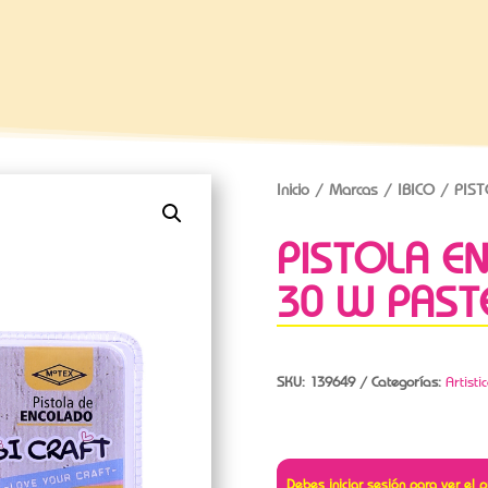
Inicio
/
Marcas
/
IBICO
/ PIST
PISTOLA E
30 W PAST
SKU:
139649
Categorías:
Artisti
Debes iniciar sesión para ver el p