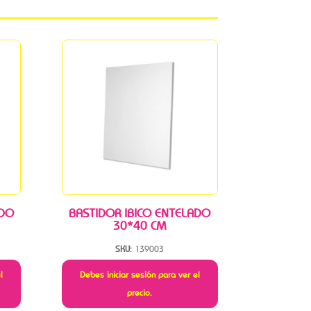
ADO
BASTIDOR IBICO ENTELADO
30*40 CM
SKU:
139003
l
Debes iniciar sesión para ver el
precio.