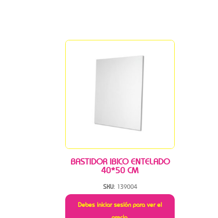
BASTIDOR IBICO ENTELADO
40*50 CM
SKU:
139004
Debes iniciar sesión para ver el
precio.