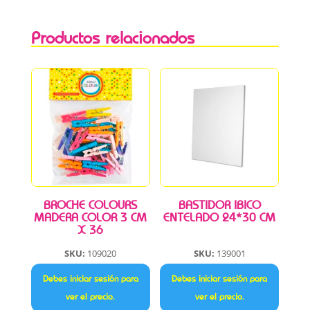
Productos relacionados
BROCHE COLOURS
BASTIDOR IBICO
MADERA COLOR 3 CM
ENTELADO 24*30 CM
X 36
SKU:
109020
SKU:
139001
Debes iniciar sesión para
Debes iniciar sesión para
ver el precio.
ver el precio.