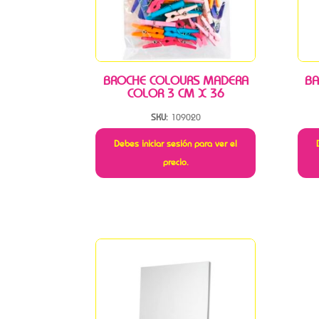
BROCHE COLOURS MADERA
BA
COLOR 3 CM X 36
SKU:
109020
Debes iniciar sesión para ver el
precio.