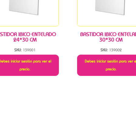
STIDOR IBICO ENTELADO
BASTIDOR IBICO ENTEL
24*30 CM
30*30 CM
SKU:
139001
SKU:
139002
Debes iniciar sesión para ver el
Debes iniciar sesión para ver e
precio.
precio.