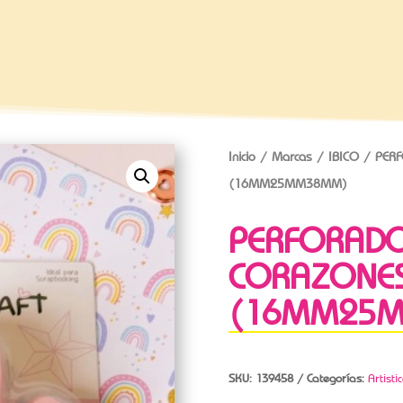
Inicio
/
Marcas
/
IBICO
/ PERF
(16MM25MM38MM)
PERFORADO
CORAZONES
(16MM25
SKU:
139458
Categorías:
Artisti