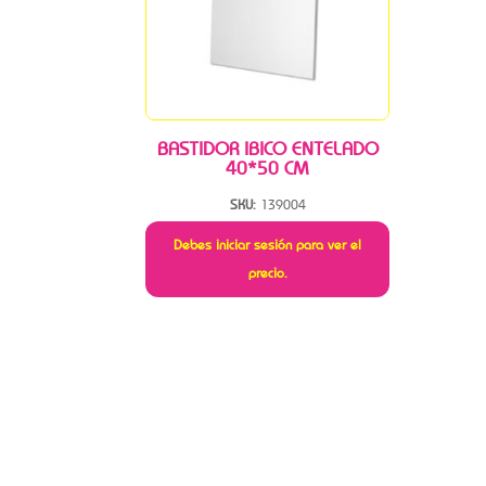
BASTIDOR IBICO ENTELADO
40*50 CM
SKU:
139004
Debes iniciar sesión para ver el
precio.