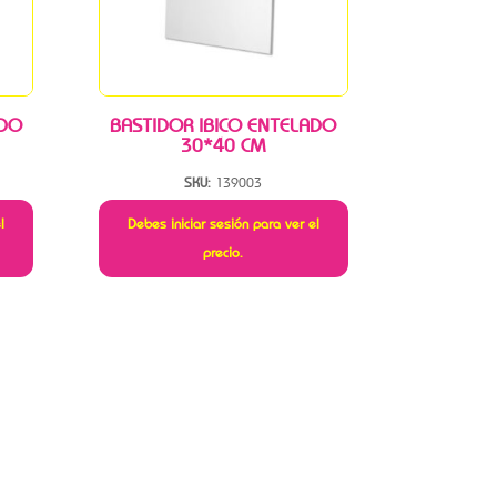
ADO
BASTIDOR IBICO ENTELADO
30*40 CM
SKU:
139003
l
Debes iniciar sesión para ver el
precio.