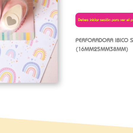
Debes iniciar sesión para ver el p
PERFORADORA IBICO 
(16MM25MM38MM)