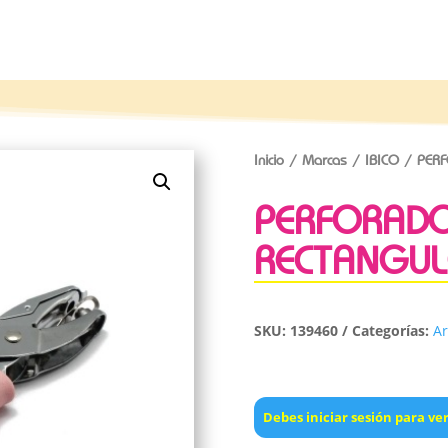
Inicio
/
Marcas
/
IBICO
/ PERF
PERFORADO
RECTANGU
SKU:
139460
Categorías:
Ar
Debes iniciar sesión para ver