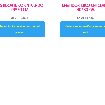
STIDOR IBICO ENTELADO
BASTIDOR IBICO ENTEL
24*30 CM
30*30 CM
SKU:
139001
SKU:
139002
Debes iniciar sesión para ver el
Debes iniciar sesión para ver e
precio.
precio.