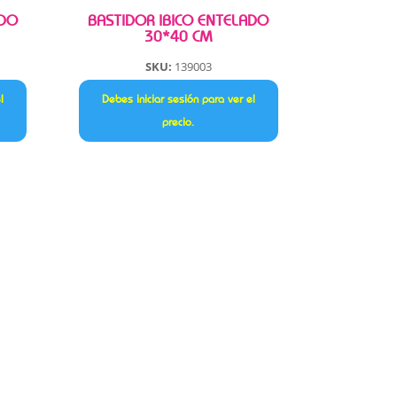
ADO
BASTIDOR IBICO ENTELADO
30*40 CM
SKU:
139003
l
Debes iniciar sesión para ver el
precio.