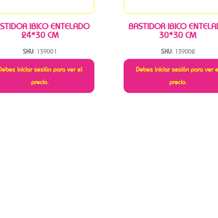
STIDOR IBICO ENTELADO
BASTIDOR IBICO ENTEL
24*30 CM
30*30 CM
SKU:
139001
SKU:
139002
Debes iniciar sesión para ver el
Debes iniciar sesión para ver e
precio.
precio.