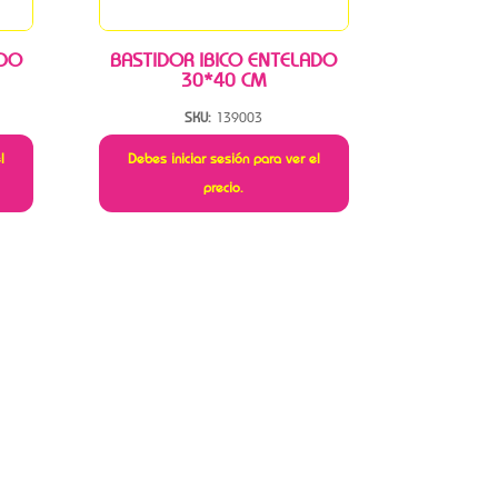
ADO
BASTIDOR IBICO ENTELADO
30*40 CM
SKU:
139003
l
Debes iniciar sesión para ver el
precio.