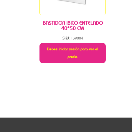
BASTIDOR IBICO ENTELADO
40*50 CM
SKU:
139004
Debes iniciar sesión para ver el
precio.