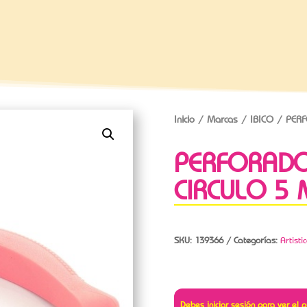
Inicio
/
Marcas
/
IBICO
/ PERF
PERFORADO
CIRCULO 5
SKU:
139366
Categorías:
Artisti
Debes iniciar sesión para ver el p