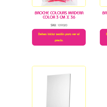
BROCHE COLOURS MADERA
BA
COLOR 3 CM X 36
SKU:
109020
Debes iniciar sesión para ver el
precio.