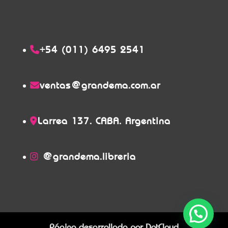
+54 (011) 6495 2541
ventas@grandema.com.ar
Larrea 137. CABA. Argentina
@grandema.libreria
Página desarrollada por
DotCloud