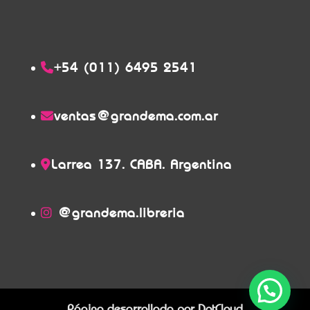
+54 (011) 6495 2541
ventas@grandema.com.ar
Larrea 137. CABA. Argentina
@grandema.libreria
Página desarrollada por
DotCloud