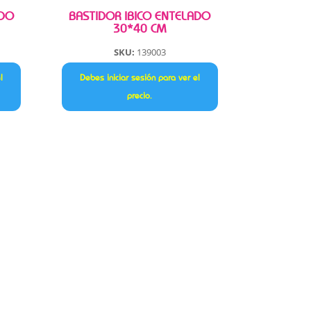
ADO
BASTIDOR IBICO ENTELADO
30*40 CM
SKU:
139003
l
Debes iniciar sesión para ver el
precio.