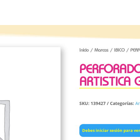
Inicio
/
Marcas
/
IBICO
/ PERF
PERFORADO
ARTISTICA
SKU:
139427
Categorías:
Ar
Debes iniciar sesión para ver