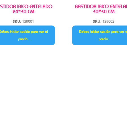
STIDOR IBICO ENTELADO
BASTIDOR IBICO ENTEL
24*30 CM
30*30 CM
SKU:
139001
SKU:
139002
Debes iniciar sesión para ver el
Debes iniciar sesión para ver e
precio.
precio.