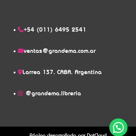
+54 (011) 6495 2541
ventas@grandema.com.ar
Larrea 137. CABA. Argentina
@grandema.libreria
Página desarrollada por
DotCloud