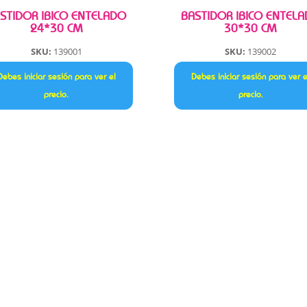
STIDOR IBICO ENTELADO
BASTIDOR IBICO ENTEL
24*30 CM
30*30 CM
SKU:
139001
SKU:
139002
Debes iniciar sesión para ver el
Debes iniciar sesión para ver e
precio.
precio.