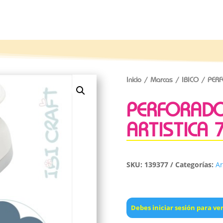
Inicio
/
Marcas
/
IBICO
/ PERF
PERFORADO
ARTISTICA 
SKU:
139377
Categorías:
Ar
Debes iniciar sesión para ver