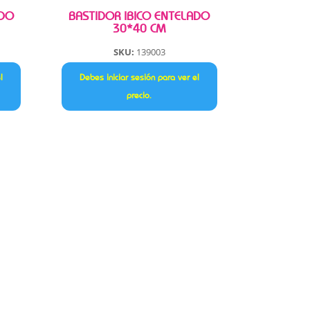
ADO
BASTIDOR IBICO ENTELADO
30*40 CM
SKU:
139003
l
Debes iniciar sesión para ver el
precio.