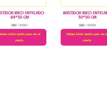
STIDOR IBICO ENTELADO
BASTIDOR IBICO ENTEL
24*30 CM
30*30 CM
SKU:
139001
SKU:
139002
Debes iniciar sesión para ver el
Debes iniciar sesión para ver e
precio.
precio.