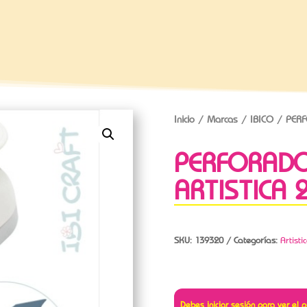
Inicio
/
Marcas
/
IBICO
/ PERF
PERFORADO
ARTISTICA
SKU:
139320
Categorías:
Artisti
Debes iniciar sesión para ver el p