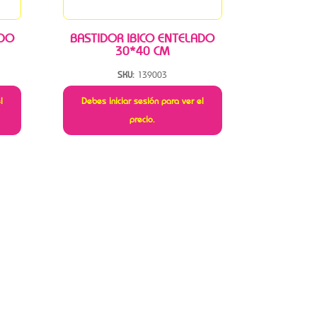
ADO
BASTIDOR IBICO ENTELADO
30*40 CM
SKU:
139003
l
Debes iniciar sesión para ver el
precio.