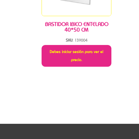
BASTIDOR IBICO ENTELADO
40*50 CM
SKU:
139004
Debes iniciar sesión para ver el
precio.