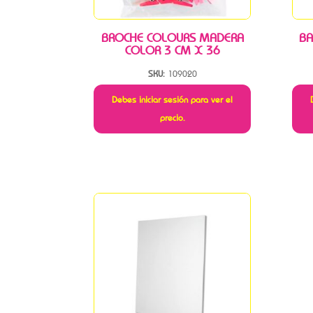
BROCHE COLOURS MADERA
BA
COLOR 3 CM X 36
SKU:
109020
Debes iniciar sesión para ver el
precio.