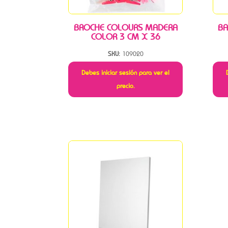
BROCHE COLOURS MADERA
BA
COLOR 3 CM X 36
SKU:
109020
Debes iniciar sesión para ver el
precio.