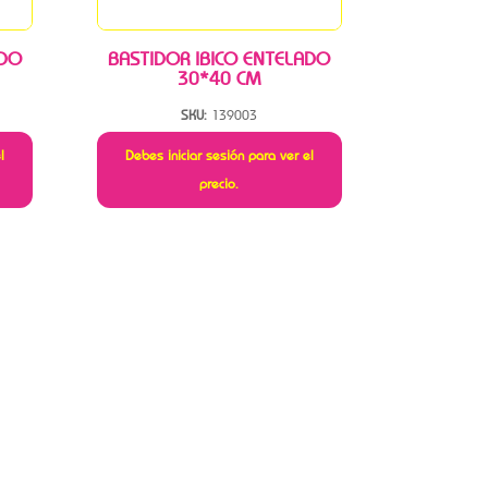
ADO
BASTIDOR IBICO ENTELADO
30*40 CM
SKU:
139003
l
Debes iniciar sesión para ver el
precio.