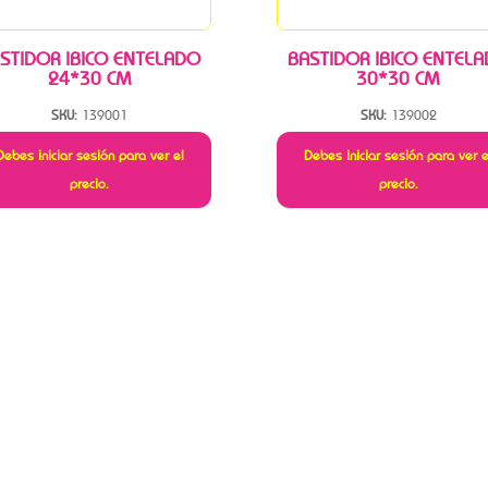
STIDOR IBICO ENTELADO
BASTIDOR IBICO ENTEL
24*30 CM
30*30 CM
SKU:
139001
SKU:
139002
Debes iniciar sesión para ver el
Debes iniciar sesión para ver e
precio.
precio.