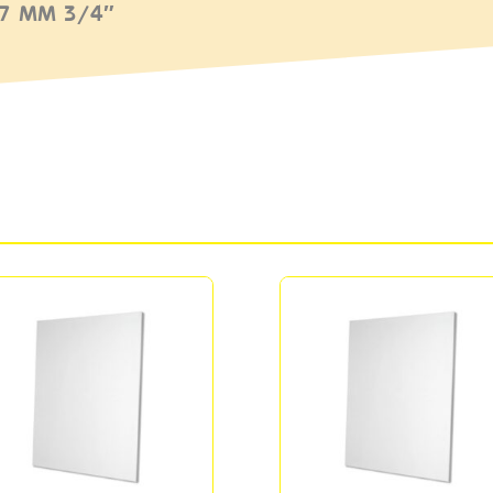
17 MM 3/4″