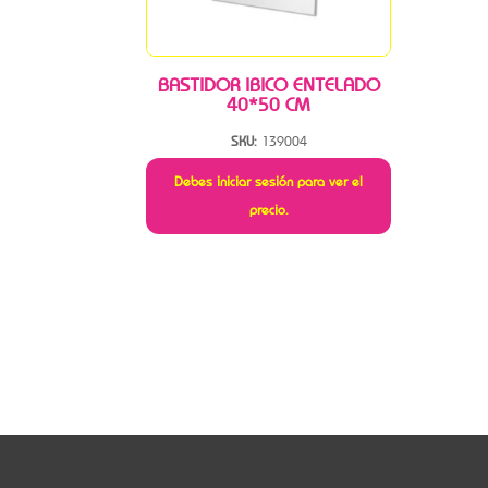
BASTIDOR IBICO ENTELADO
40*50 CM
SKU:
139004
Debes iniciar sesión para ver el
precio.