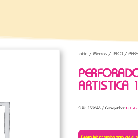
Inicio
/
Marcas
/
IBICO
/ PERF
PERFORADO
ARTISTICA 
SKU:
139246
Categorías:
Artisti
Debes iniciar sesión para ver el p