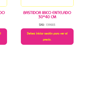
ADO
BASTIDOR IBICO ENTELADO
30*40 CM
SKU:
139003
l
Debes iniciar sesión para ver el
precio.