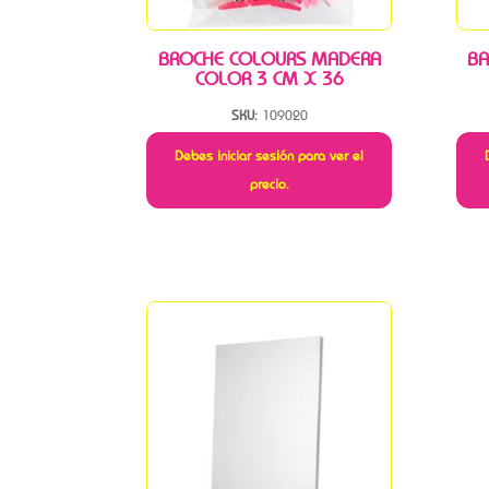
BROCHE COLOURS MADERA
BA
COLOR 3 CM X 36
SKU:
109020
Debes iniciar sesión para ver el
precio.