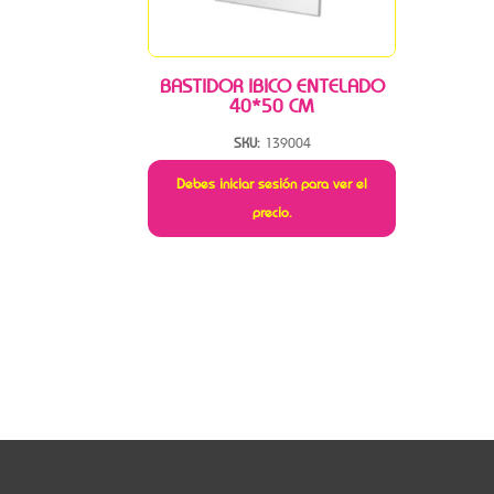
BASTIDOR IBICO ENTELADO
40*50 CM
SKU:
139004
Debes iniciar sesión para ver el
precio.