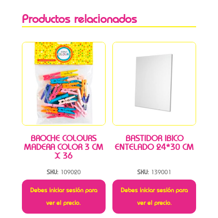
Productos relacionados
BROCHE COLOURS
BASTIDOR IBICO
MADERA COLOR 3 CM
ENTELADO 24*30 CM
X 36
SKU:
109020
SKU:
139001
Debes iniciar sesión para
Debes iniciar sesión para
ver el precio.
ver el precio.