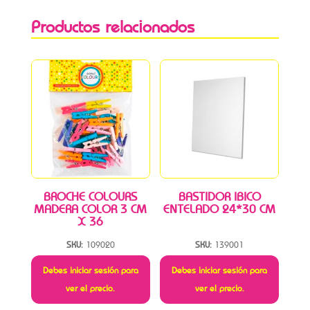
Productos relacionados
BROCHE COLOURS
BASTIDOR IBICO
MADERA COLOR 3 CM
ENTELADO 24*30 CM
X 36
SKU:
109020
SKU:
139001
Debes iniciar sesión para
Debes iniciar sesión para
ver el precio.
ver el precio.