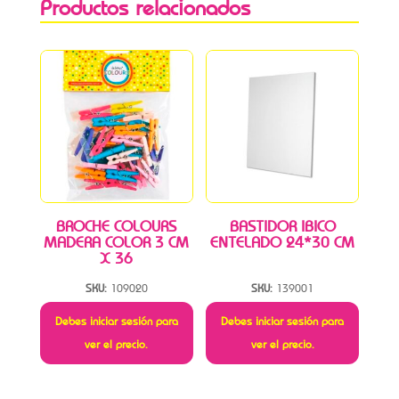
Productos relacionados
BROCHE COLOURS
BASTIDOR IBICO
MADERA COLOR 3 CM
ENTELADO 24*30 CM
X 36
SKU:
109020
SKU:
139001
Debes iniciar sesión para
Debes iniciar sesión para
ver el precio.
ver el precio.