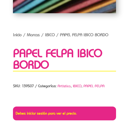
Inicio
/
Marcas
/
IBICO
/ PAPEL FELPA IBICO BORDO
PAPEL FELPA IBICO
BORDO
SKU:
139507
Categorías:
Artistica
,
IBICO
,
PAPEL FELPA
Debes iniciar sesión para ver el precio.