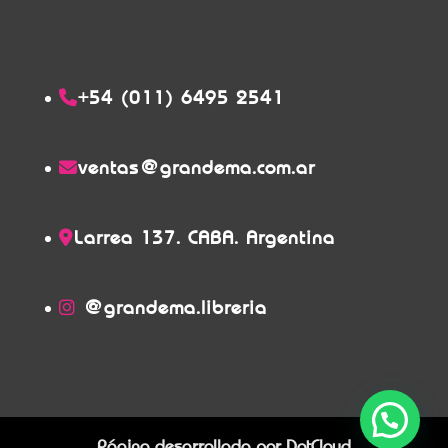
+54 (011) 6495 2541
ventas@grandema.com.ar
Larrea 137. CABA. Argentina
@grandema.libreria
Página desarrollada por
DotCloud