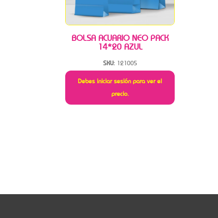
BOLSA ACUARIO NEO PACK
14*20 AZUL
SKU:
121005
Debes iniciar sesión para ver el
precio.