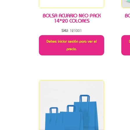
BOLSA ACUARIO NEO PACK
B
14*20 COLORES
SKU:
121001
Debes iniciar sesión para ver el
precio.