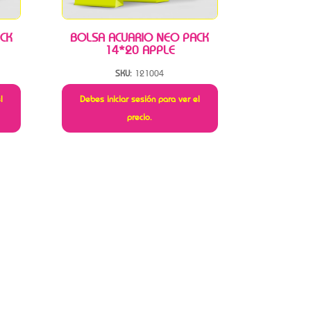
CK
BOLSA ACUARIO NEO PACK
14*20 APPLE
SKU:
121004
l
Debes iniciar sesión para ver el
precio.