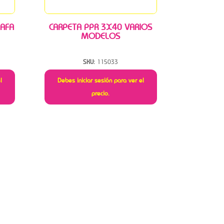
 AFA
CARPETA PPR 3X40 VARIOS
MODELOS
SKU:
115033
l
Debes iniciar sesión para ver el
precio.