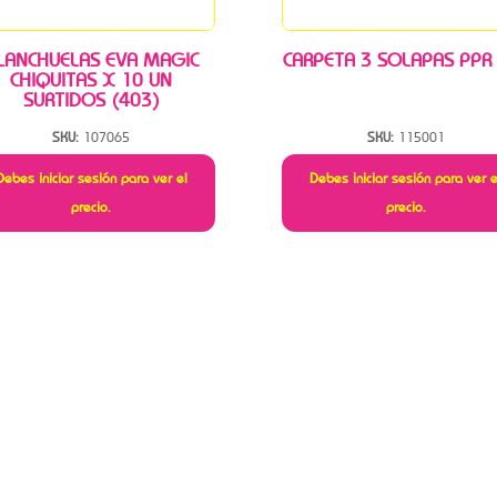
LANCHUELAS EVA MAGIC
CARPETA 3 SOLAPAS PPR
CHIQUITAS X 10 UN
SURTIDOS (403)
SKU:
107065
SKU:
115001
Debes iniciar sesión para ver el
Debes iniciar sesión para ver e
precio.
precio.