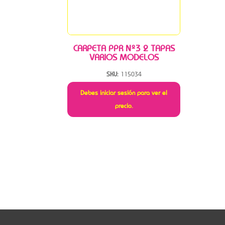
CARPETA PPR Nº3 2 TAPAS
VARIOS MODELOS
SKU:
115034
Debes iniciar sesión para ver el
precio.