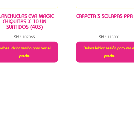
LANCHUELAS EVA MAGIC
CARPETA 3 SOLAPAS PPR
CHIQUITAS X 10 UN
SURTIDOS (403)
SKU:
107065
SKU:
115001
Debes iniciar sesión para ver el
Debes iniciar sesión para ver e
precio.
precio.