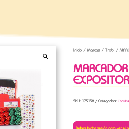
Inicio
/
Marcas
/
Trabi
/ MARC
MARCADOR 
EXPOSITOR
SKU:
175138
Categorías:
Escola
Debes iniciar sesión para ver el p