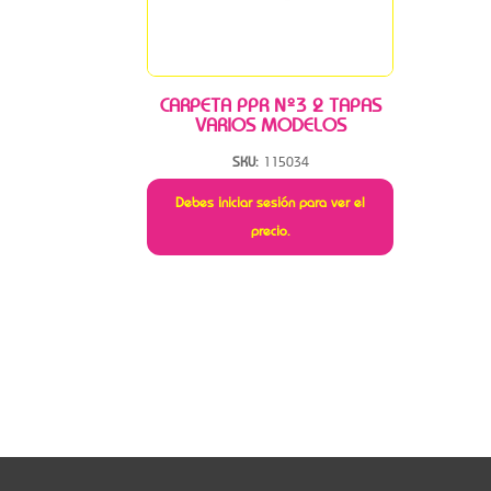
CARPETA PPR Nº3 2 TAPAS
VARIOS MODELOS
SKU:
115034
Debes iniciar sesión para ver el
precio.