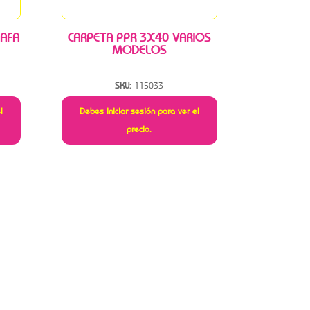
 AFA
CARPETA PPR 3X40 VARIOS
MODELOS
SKU:
115033
l
Debes iniciar sesión para ver el
precio.