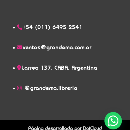
+54 (011) 6495 2541
ventas@grandema.com.ar
Larrea 137. CABA. Argentina
@grandema.libreria
Página desarrollada por
DotCloud