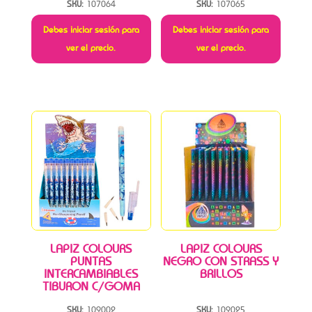
SKU:
107064
SKU:
107065
Debes iniciar sesión para
Debes iniciar sesión para
ver el precio.
ver el precio.
LAPIZ COLOURS
LAPIZ COLOURS
PUNTAS
NEGRO CON STRASS Y
INTERCAMBIABLES
BRILLOS
TIBURON C/GOMA
SKU:
109002
SKU:
109025