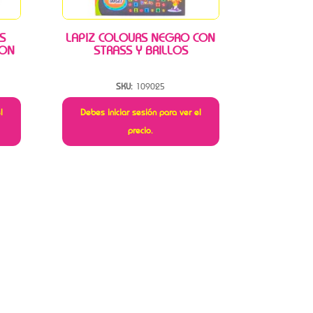
S
LAPIZ COLOURS NEGRO CON
RON
STRASS Y BRILLOS
SKU:
109025
l
Debes iniciar sesión para ver el
precio.