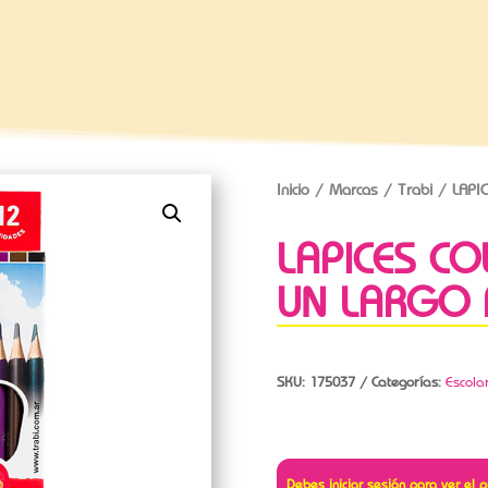
Inicio
/
Marcas
/
Trabi
/ LAPI
LAPICES CO
UN LARGO 
SKU:
175037
Categorías:
Escola
Debes iniciar sesión para ver el p