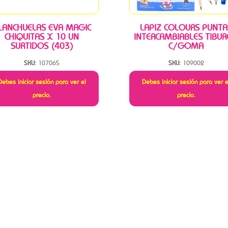
LANCHUELAS EVA MAGIC
LAPIZ COLOURS PUNTA
CHIQUITAS X 10 UN
INTERCAMBIABLES TIBU
SURTIDOS (403)
C/GOMA
SKU:
107065
SKU:
109002
Debes iniciar sesión para ver el
Debes iniciar sesión para ver e
precio.
precio.