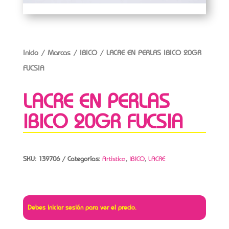
Inicio
/
Marcas
/
IBICO
/ LACRE EN PERLAS IBICO 20GR
FUCSIA
LACRE EN PERLAS
IBICO 20GR FUCSIA
SKU:
139706
Categorías:
Artistica
,
IBICO
,
LACRE
Debes iniciar sesión para ver el precio.