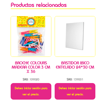
Productos relacionados
BROCHE COLOURS
BASTIDOR IBICO
MADERA COLOR 3 CM
ENTELADO 24*30 CM
X 36
SKU:
109020
SKU:
139001
Debes iniciar sesión para
Debes iniciar sesión para
ver el precio.
ver el precio.