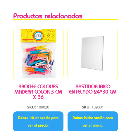
Productos relacionados
BROCHE COLOURS
BASTIDOR IBICO
MADERA COLOR 3 CM
ENTELADO 24*30 CM
X 36
SKU:
109020
SKU:
139001
Debes iniciar sesión para
Debes iniciar sesión para
ver el precio.
ver el precio.