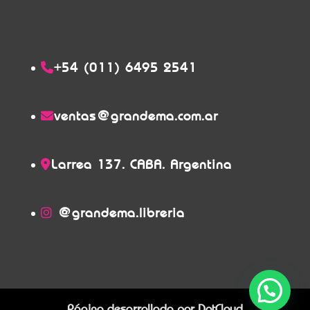
+54 (011) 6495 2541
ventas@grandema.com.ar
Larrea 137. CABA. Argentina
@grandema.libreria
Página desarrollada por
DotCloud