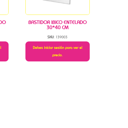
ADO
BASTIDOR IBICO ENTELADO
30*40 CM
SKU:
139003
l
Debes iniciar sesión para ver el
precio.