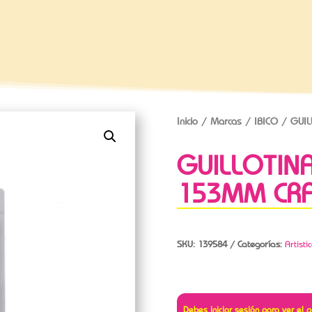
Inicio
/
Marcas
/
IBICO
/ GUIL
GUILLOTINA
153MM CRA
SKU:
139584
Categorías:
Artisti
Debes iniciar sesión para ver el p