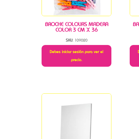
BROCHE COLOURS MADERA
BA
COLOR 3 CM X 36
SKU:
109020
Debes iniciar sesión para ver el
precio.