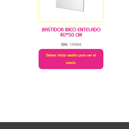
BASTIDOR IBICO ENTELADO
40*50 CM
SKU:
139004
Debes iniciar sesión para ver el
precio.