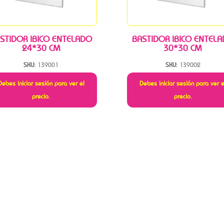
STIDOR IBICO ENTELADO
BASTIDOR IBICO ENTEL
24*30 CM
30*30 CM
SKU:
139001
SKU:
139002
Debes iniciar sesión para ver el
Debes iniciar sesión para ver e
precio.
precio.