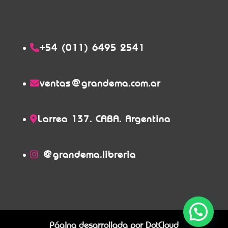
+54 (011) 6495 2541
ventas@grandema.com.ar
Larrea 137. CABA. Argentina
@grandema.libreria
Página desarrollada por
DotCloud