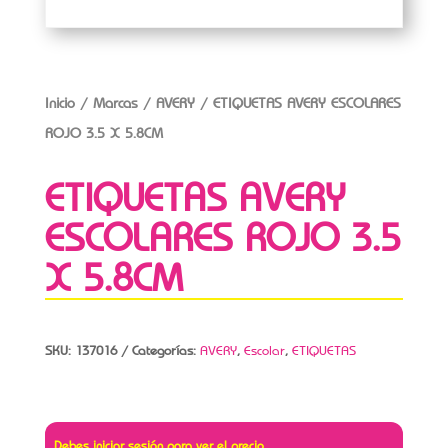
Inicio
/
Marcas
/
AVERY
/ ETIQUETAS AVERY ESCOLARES
ROJO 3.5 X 5.8CM
ETIQUETAS AVERY
ESCOLARES ROJO 3.5
X 5.8CM
SKU:
137016
Categorías:
AVERY
,
Escolar
,
ETIQUETAS
Debes iniciar sesión para ver el precio.