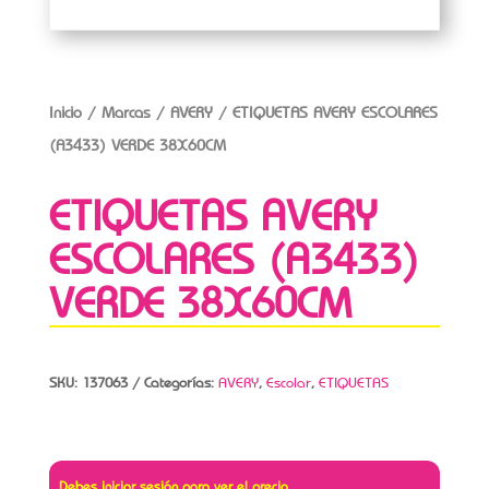
Inicio
/
Marcas
/
AVERY
/ ETIQUETAS AVERY ESCOLARES
(A3433) VERDE 38X60CM
ETIQUETAS AVERY
ESCOLARES (A3433)
VERDE 38X60CM
SKU:
137063
Categorías:
AVERY
,
Escolar
,
ETIQUETAS
Debes iniciar sesión para ver el precio.