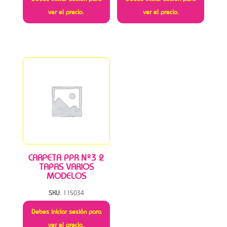
ver el precio.
ver el precio.
CARPETA PPR Nº3 2
TAPAS VARIOS
MODELOS
SKU:
115034
Debes iniciar sesión para
ver el precio.