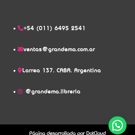
+54 (011) 6495 2541
ventas@grandema.com.ar
Larrea 137. CABA. Argentina
@grandema.libreria
Página desarrollada por
DotCloud