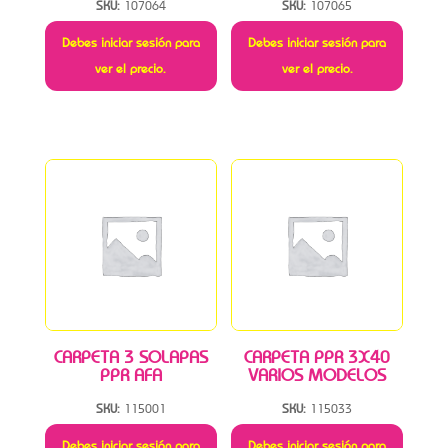
SKU:
107064
SKU:
107065
Debes iniciar sesión para
Debes iniciar sesión para
ver el precio.
ver el precio.
CARPETA 3 SOLAPAS
CARPETA PPR 3X40
PPR AFA
VARIOS MODELOS
SKU:
115001
SKU:
115033
Debes iniciar sesión para
Debes iniciar sesión para