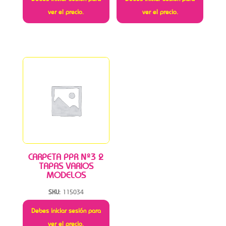
ver el precio.
ver el precio.
CARPETA PPR Nº3 2
TAPAS VARIOS
MODELOS
SKU:
115034
Debes iniciar sesión para
ver el precio.