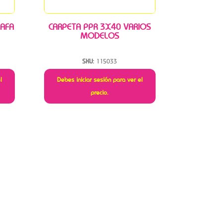
 AFA
CARPETA PPR 3X40 VARIOS
MODELOS
SKU:
115033
l
Debes iniciar sesión para ver el
precio.