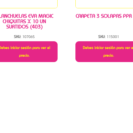
LANCHUELAS EVA MAGIC
CARPETA 3 SOLAPAS PPR
CHIQUITAS X 10 UN
SURTIDOS (403)
SKU:
107065
SKU:
115001
Debes iniciar sesión para ver el
Debes iniciar sesión para ver e
precio.
precio.