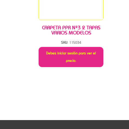
CARPETA PPR Nº3 2 TAPAS
VARIOS MODELOS
SKU:
115034
Debes iniciar sesión para ver el
precio.