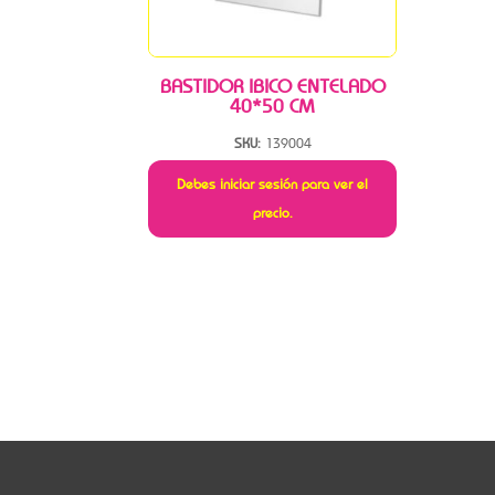
BASTIDOR IBICO ENTELADO
40*50 CM
SKU:
139004
Debes iniciar sesión para ver el
precio.