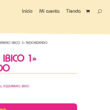
Inicio
Mi cuenta
Tienda
INERO IBICO 1» REDONDEADO
IBICO 1»
DO
ca
,
ESQUINERO
,
IBICO
recio.