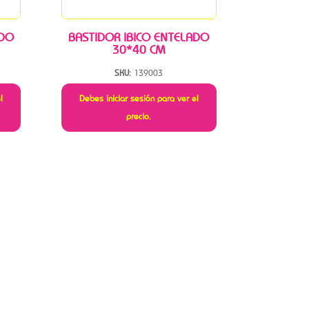
ADO
BASTIDOR IBICO ENTELADO
30*40 CM
SKU:
139003
l
Debes iniciar sesión para ver el
precio.