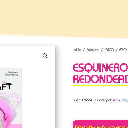
Inicio
/
Marcas
/
IBICO
/ ESQU
ESQUINERO 
REDONDEA
SKU:
139298
Categorías:
Artisti
Debes iniciar sesión para ver el p