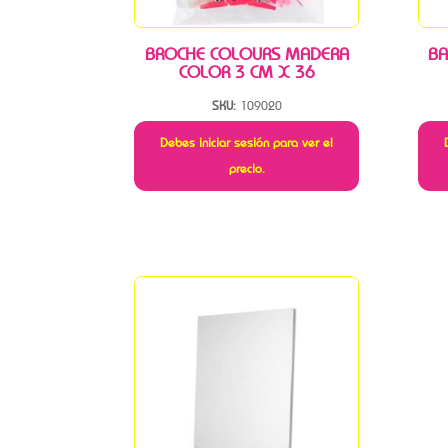
BROCHE COLOURS MADERA
BA
COLOR 3 CM X 36
SKU:
109020
Debes iniciar sesión para ver el
precio.