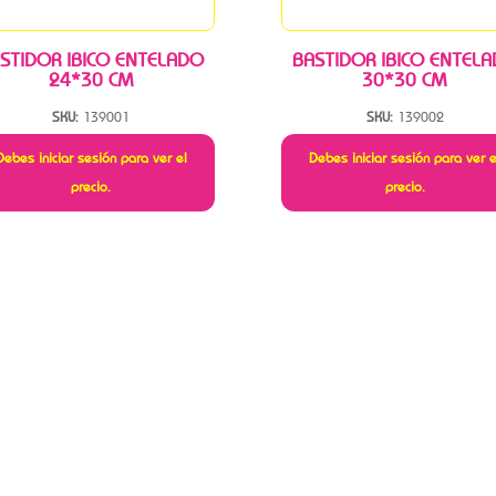
STIDOR IBICO ENTELADO
BASTIDOR IBICO ENTEL
24*30 CM
30*30 CM
SKU:
139001
SKU:
139002
Debes iniciar sesión para ver el
Debes iniciar sesión para ver e
precio.
precio.