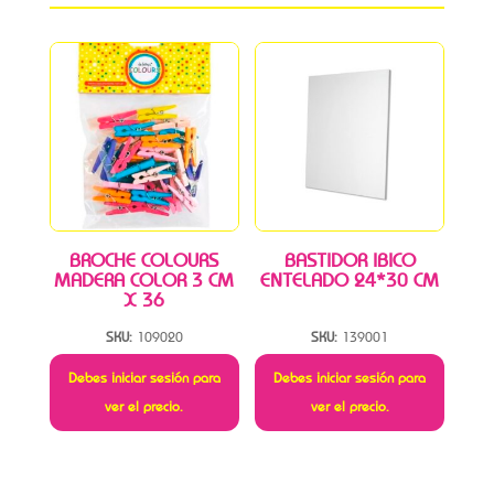
BROCHE COLOURS
BASTIDOR IBICO
MADERA COLOR 3 CM
ENTELADO 24*30 CM
X 36
SKU:
109020
SKU:
139001
Debes iniciar sesión para
Debes iniciar sesión para
ver el precio.
ver el precio.