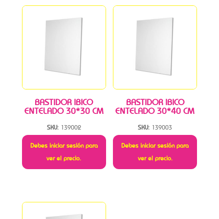
BASTIDOR IBICO
BASTIDOR IBICO
ENTELADO 30*30 CM
ENTELADO 30*40 CM
SKU:
139002
SKU:
139003
Debes iniciar sesión para
Debes iniciar sesión para
ver el precio.
ver el precio.