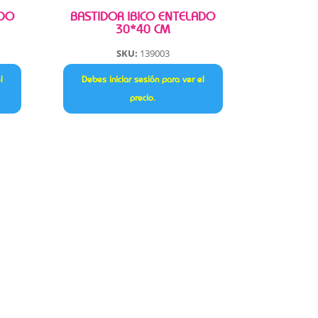
ADO
BASTIDOR IBICO ENTELADO
30*40 CM
SKU:
139003
l
Debes iniciar sesión para ver el
precio.