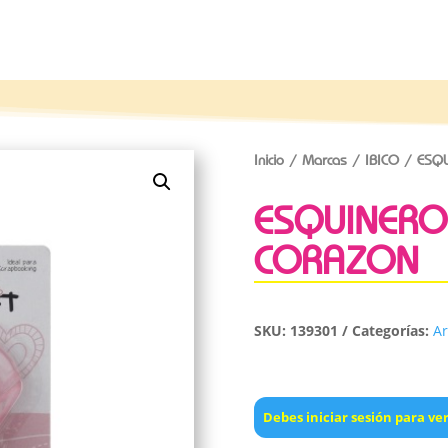
Inicio
/
Marcas
/
IBICO
/ ESQU
ESQUINERO 
CORAZON
SKU:
139301
Categorías:
Ar
Debes iniciar sesión para ver