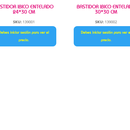
STIDOR IBICO ENTELADO
BASTIDOR IBICO ENTEL
24*30 CM
30*30 CM
SKU:
139001
SKU:
139002
Debes iniciar sesión para ver el
Debes iniciar sesión para ver e
precio.
precio.