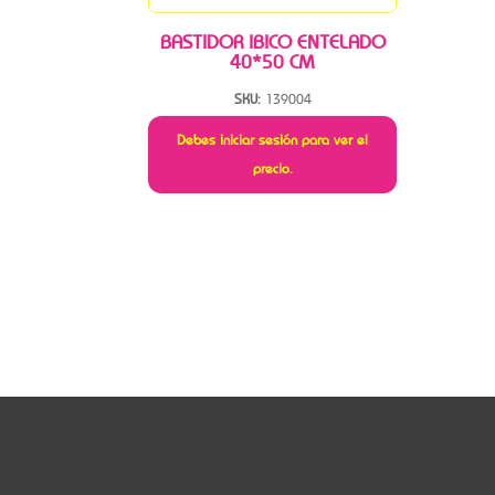
BASTIDOR IBICO ENTELADO
40*50 CM
SKU:
139004
Debes iniciar sesión para ver el
precio.