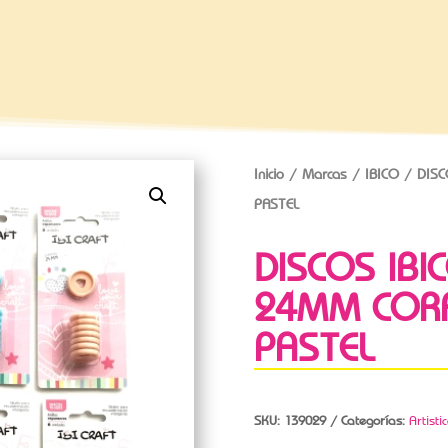
Inicio
/
Marcas
/
IBICO
/ DISC
PASTEL
DISCOS IBI
24MM COR
PASTEL
SKU:
139029
Categorías:
Artisti