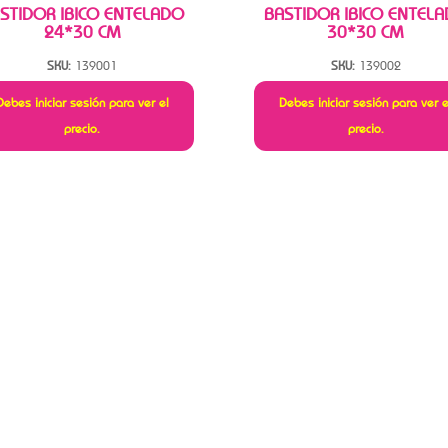
STIDOR IBICO ENTELADO
BASTIDOR IBICO ENTEL
24*30 CM
30*30 CM
SKU:
139001
SKU:
139002
Debes iniciar sesión para ver el
Debes iniciar sesión para ver e
precio.
precio.