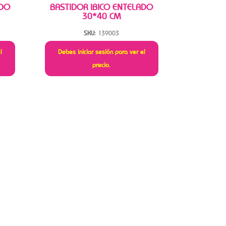
ADO
BASTIDOR IBICO ENTELADO
30*40 CM
SKU:
139003
l
Debes iniciar sesión para ver el
precio.