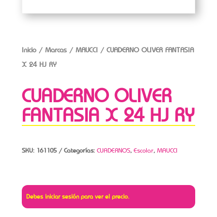
Inicio
/
Marcas
/
MAUCCI
/ CUADERNO OLIVER FANTASIA
X 24 HJ RY
CUADERNO OLIVER
FANTASIA X 24 HJ RY
SKU:
161105
Categorías:
CUADERNOS
,
Escolar
,
MAUCCI
Debes iniciar sesión para ver el precio.