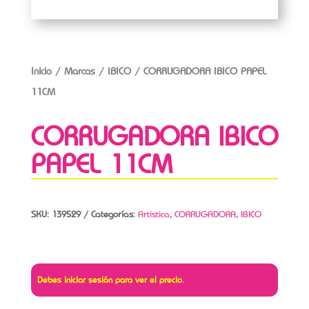
Inicio
/
Marcas
/
IBICO
/ CORRUGADORA IBICO PAPEL
11CM
CORRUGADORA IBICO
PAPEL 11CM
SKU:
139529
Categorías:
Artistica
,
CORRUGADORA
,
IBICO
Debes iniciar sesión para ver el precio.