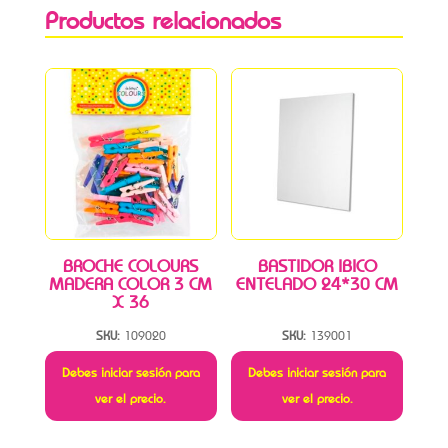
Productos relacionados
BROCHE COLOURS
BASTIDOR IBICO
MADERA COLOR 3 CM
ENTELADO 24*30 CM
X 36
SKU:
109020
SKU:
139001
Debes iniciar sesión para
Debes iniciar sesión para
ver el precio.
ver el precio.