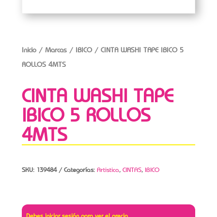
Inicio
/
Marcas
/
IBICO
/ CINTA WASHI TAPE IBICO 5
ROLLOS 4MTS
CINTA WASHI TAPE
IBICO 5 ROLLOS
4MTS
SKU:
139484
Categorías:
Artistica
,
CINTAS
,
IBICO
Debes iniciar sesión para ver el precio.