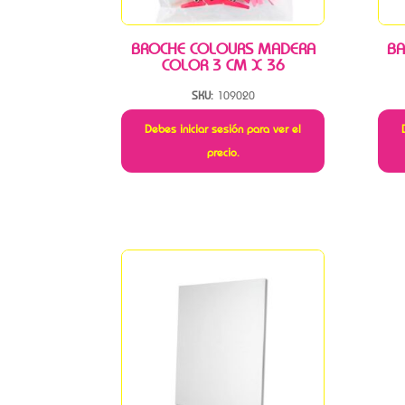
BROCHE COLOURS MADERA
BA
COLOR 3 CM X 36
SKU:
109020
Debes iniciar sesión para ver el
precio.