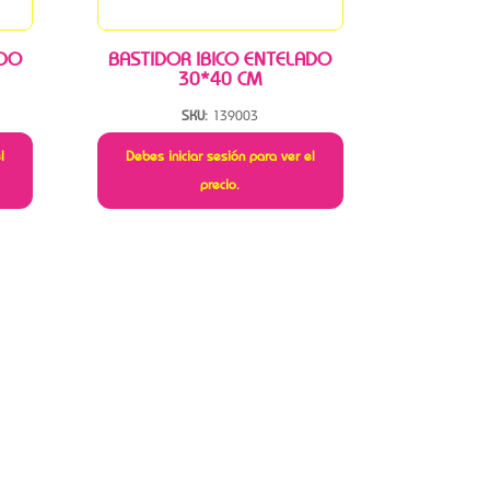
ADO
BASTIDOR IBICO ENTELADO
30*40 CM
SKU:
139003
l
Debes iniciar sesión para ver el
precio.