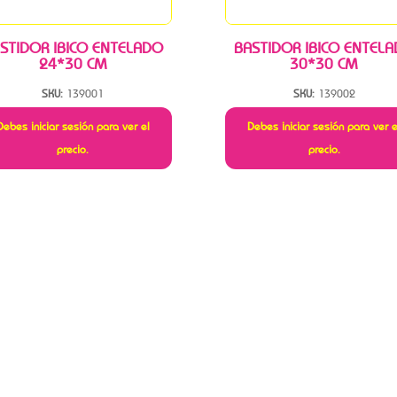
STIDOR IBICO ENTELADO
BASTIDOR IBICO ENTEL
24*30 CM
30*30 CM
SKU:
139001
SKU:
139002
Debes iniciar sesión para ver el
Debes iniciar sesión para ver e
precio.
precio.