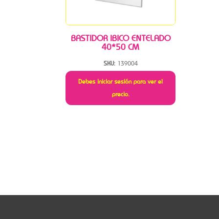
BASTIDOR IBICO ENTELADO
40*50 CM
SKU:
139004
Debes iniciar sesión para ver el
precio.